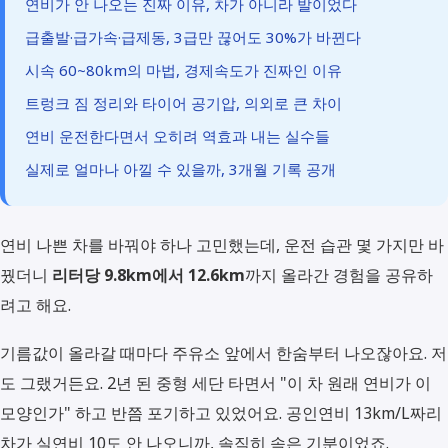
연비가 안 나오는 진짜 이유, 차가 아니라 발이었다
급출발·급가속·급제동, 3급만 끊어도 30%가 바뀐다
시속 60~80km의 마법, 경제속도가 진짜인 이유
트렁크 짐 정리와 타이어 공기압, 의외로 큰 차이
연비 운전한다면서 오히려 역효과 내는 실수들
실제로 얼마나 아낄 수 있을까, 3개월 기록 공개
연비 나쁜 차를 바꿔야 하나 고민했는데, 운전 습관 몇 가지만 바
꿨더니
리터당 9.8km에서 12.6km
까지 올라간 경험을 공유하
려고 해요.
기름값이 올라갈 때마다 주유소 앞에서 한숨부터 나오잖아요. 저
도 그랬거든요. 2년 된 중형 세단 타면서 "이 차 원래 연비가 이
모양인가" 하고 반쯤 포기하고 있었어요. 공인연비 13km/L짜리
차가 실연비 10도 안 나오니까, 솔직히 속은 기분이었죠.