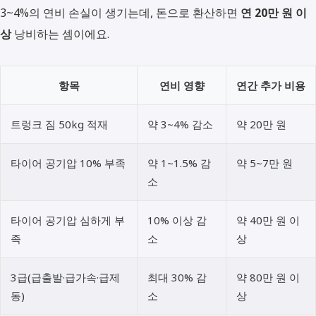
3~4%의 연비 손실이 생기는데, 돈으로 환산하면
연 20만 원 이
상
낭비하는 셈이에요.
항목
연비 영향
연간 추가 비용
트렁크 짐 50kg 적재
약 3~4% 감소
약 20만 원
타이어 공기압 10% 부족
약 1~1.5% 감
약 5~7만 원
소
타이어 공기압 심하게 부
10% 이상 감
약 40만 원 이
족
소
상
3급(급출발·급가속·급제
최대 30% 감
약 80만 원 이
동)
소
상