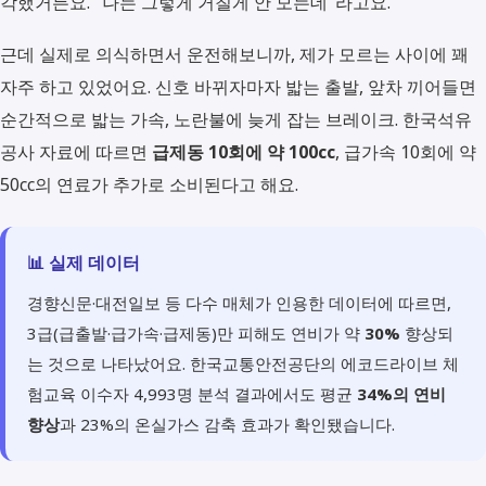
각했거든요. "나는 그렇게 거칠게 안 모는데"라고요.
근데 실제로 의식하면서 운전해보니까, 제가 모르는 사이에 꽤
자주 하고 있었어요. 신호 바뀌자마자 밟는 출발, 앞차 끼어들면
순간적으로 밟는 가속, 노란불에 늦게 잡는 브레이크. 한국석유
공사 자료에 따르면
급제동 10회에 약 100cc
, 급가속 10회에 약
50cc의 연료가 추가로 소비된다고 해요.
📊 실제 데이터
경향신문·대전일보 등 다수 매체가 인용한 데이터에 따르면,
3급(급출발·급가속·급제동)만 피해도 연비가 약
30%
향상되
는 것으로 나타났어요. 한국교통안전공단의 에코드라이브 체
험교육 이수자 4,993명 분석 결과에서도 평균
34%의 연비
향상
과 23%의 온실가스 감축 효과가 확인됐습니다.