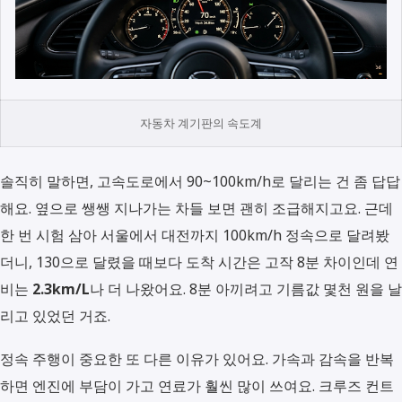
자동차 계기판의 속도계
솔직히 말하면, 고속도로에서 90~100km/h로 달리는 건 좀 답답
해요. 옆으로 쌩쌩 지나가는 차들 보면 괜히 조급해지고요. 근데
한 번 시험 삼아 서울에서 대전까지 100km/h 정속으로 달려봤
더니, 130으로 달렸을 때보다 도착 시간은 고작 8분 차이인데 연
비는
2.3km/L
나 더 나왔어요. 8분 아끼려고 기름값 몇천 원을 날
리고 있었던 거죠.
정속 주행이 중요한 또 다른 이유가 있어요. 가속과 감속을 반복
하면 엔진에 부담이 가고 연료가 훨씬 많이 쓰여요. 크루즈 컨트