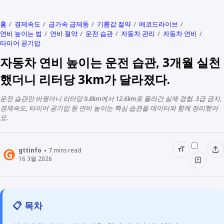
홈
경제속도
급가속 급제동
기름값 절약
에코드라이브
연비 높이는 법
연비 절약
운전 습관
자동차 관리
자동차 연비
타이어 공기압
자동차 연비 높이는 운전 습관, 3개월 실천
했더니 리터당 3km가 달라졌다.
운전 습관만 바꿨더니 리터당 9.8km에서 12.6km로 올라간 실제 경험. 3급 금지,
경제속도, 타이어 공기압 등 연비 높이는 핵심 습관을 데이터와 함께 정리했어
요.
gttinfo
7
mins read
16 3월 2026
📋 목차